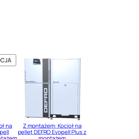
PRODUKT
CJA
W
PROMOCJI
oł na
Z montażem: Kocioł na
pell
pellet DEFRO Evopell Plus z
ntażem
montażem