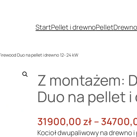
Start
Pellet i drewno
Pellet
Drewn
irewood Duo na pellet i drewno 12- 24 kW
Z montażem: 
Duo na pellet 
31900,00
zł
–
34700,
Kocioł dwupaliwowy na drewno i 