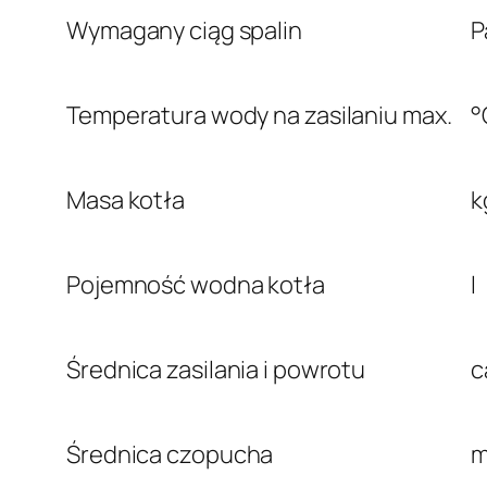
Wymagany ciąg spalin
P
Temperatura wody na zasilaniu max.
°
Masa kotła
k
Pojemność wodna kotła
l
Średnica zasilania i powrotu
c
Średnica czopucha