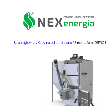
Przejdź
do
treści
Strona główna
/
Kotły na pellet i drewno
/ Z montażem: DEFRO F