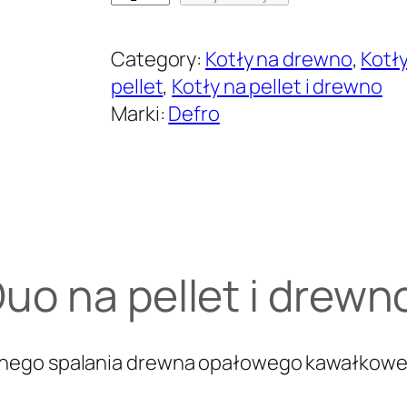
l
o
Category:
Kotły na drewno
, 
Kotł
ś
pellet
, 
Kotły na pellet i drewno
ć
Marki:
Defro
Z
m
o
n
t
a
o na pellet i drewn
ż
e
m
nego spalania drewna opałowego kawałkoweg
: