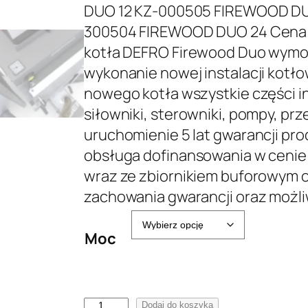
DUO 12 KZ-000505 FIREWOOD DU
300504 FIREWOOD DUO 24 Cena z
kotła DEFRO Firewood Duo wymon
wykonanie nowej instalacji kotło
nowego kotła wszystkie części inst
siłowniki, sterowniki, pompy, pr
uruchomienie 5 lat gwarancji prod
obsługa dofinansowania w ceni
wraz ze zbiornikiem buforowym o
zachowania gwarancji oraz możli
Moc
i
Dodaj do koszyka