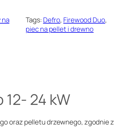
3
y na
1
Tags:
Defro
, 
Firewood Duo
, 
piec na pellet i drewno
9
0
0
,
0
o 12- 24 kW
0
o oraz pelletu drzewnego, zgodnie z
z