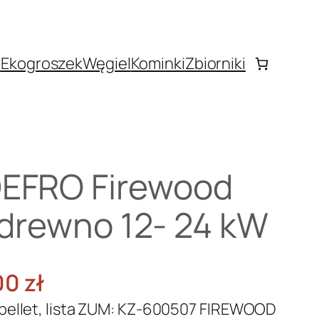
o
Ekogroszek
Węgiel
Kominki
Zbiorniki
DEFRO Firewood
i drewno 12- 24 kW
Z
00
zł
a
pellet, lista ZUM: KZ-600507 FIREWOOD