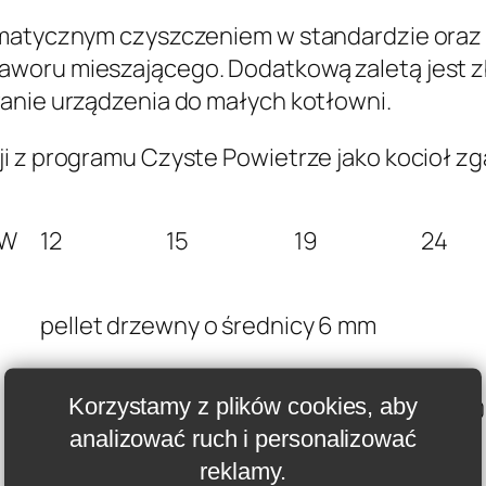
D
E
omatycznym czyszczeniem w standardzie oraz
F
woru mieszającego. Dodatkową zaletą jest z
R
wanie urządzenia do małych kotłowni.
O
ji z programu Czyste Powietrze jako kocioł 
F
i
r
kW
12
15
19
24
e
w
pellet drzewny o średnicy 6 mm
o
o
d
Korzystamy z plików cookies, aby
KZ-600507
KZ-800506
KZ-000505
KZ-3
D
analizować ruch i personalizować
u
reklamy.