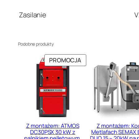
Zasilanie
V
Podobne produkty
PRODUKT
PROMOCJA
W
PROMOCJI
Z montażem: ATMOS
Z montażem: Ko
DC30PSX 30 kW z
Metlafach SEMAX 
palnikiem pelletowym,
DUO 15 – 20kW na pe