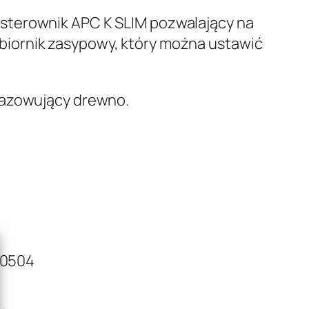
ł
 sterownik APC K SLIM pozwalający na
d
biornik zasypowy, który można ustawić
o
zgazowujący drewno.
3
4
7
0
0
,
00504
0