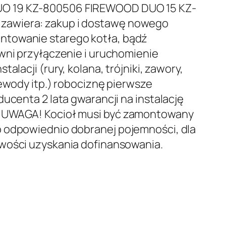
O 19 KZ-800506 FIREWOOD DUO 15 KZ-
k
awiera: zakup i dostawę nowego
r
towanie starego kotła, bądź
wni przyłączenie i uruchomienie
e
alacji (rury, kolana, trójniki, zawory,
s
zewody itp.) robociznę pierwsze
ucenta 2 lata gwarancji na instalację
c
e UWAGA! Kocioł musi być zamontowany
e
 odpowiednio dobranej pojemności, dla
wości uzyskania dofinansowania.
n
:
o
d