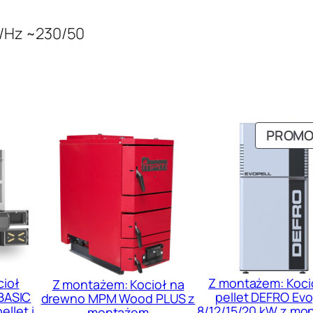
/Hz
~
230/50
PROMO
cioł
Z montażem: Koci
Z montażem: Kocioł na
BASIC
pellet DEFRO Evo
drewno MPM Wood PLUS z
llet i
8/12/15/20 kW z mo
montażem