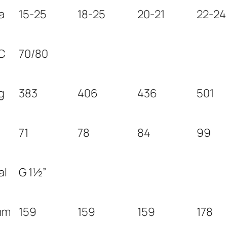
o
a
15-25
18-25
20-21
22-24
1
2
-
C
70/80
2
4
g
383
406
436
501
k
W
71
78
84
99
al
G 1
½
”
mm
159
159
159
178