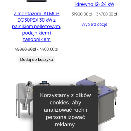
i drewno 12- 24 kW
Z montażem: ATMOS
Zakres
31900,00
zł
–
34700,00
zł
cen:
DC30PSX 30 kW z
Wybierz opcje
od
palnikiem pelletowym,
31900,0
podajnikiem i
do
zasobnikiem
34700,0
Pierwotna
Aktualna
49000,00
zł
44400,00
zł
cena
cena
Dodaj do koszyka
wynosiła:
wynosi:
49000,00 zł.
44400,00 zł.
Korzystamy z plików
cookies, aby
analizować ruch i
personalizować
reklamy.