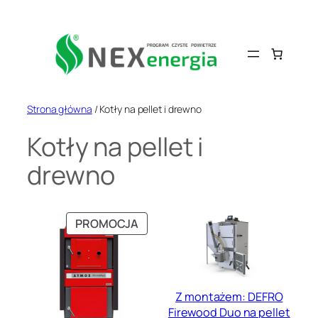
Przejdź
do
treści
Strona główna
/ Kotły na pellet i drewno
Kotły na pellet i
drewno
PRODUKT
PROMOCJA
W
PROMOCJI
Z montażem: DEFRO
Firewood Duo na pellet