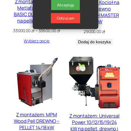
Z montażem: Kocioł
Z montażem: Kocioł na
Akceptuję
Metlafach SEMAX
pellet i drewno
BASIC DUO 15 – 20kW
TERMO-TECH MASTER
Odrzucam
na pellet i drewno
+ 10 kW
Zakres
33000,00
zł
–
33600,00
zł
29000,00
zł
cen:
Wybierz opcje
od
Dodaj do koszyka
33000,00 zł
do
33600,00 zł
Z montażem: MPM
Z montażem: Universal
Wood Pell DREWNO –
Power 10/12/15/19/24
PELLET 14/18 kW
kW na pellet, drewno i